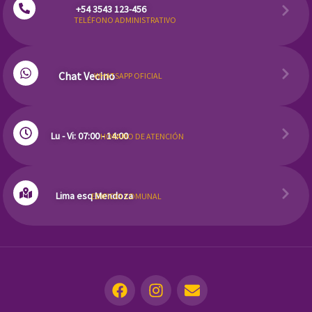
+54 3543 123-456
TELÉFONO ADMINISTRATIVO
Chat Vecino
WHATSAPP OFICIAL
Lu - Vi: 07:00 - 14:00
HORARIO DE ATENCIÓN
Lima esq Mendoza
EDIFICIO COMUNAL
F
I
E
a
n
n