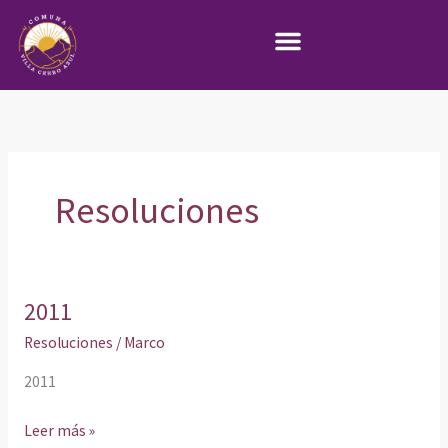
Ir
al
contenido
Resoluciones
2011
2011
Resoluciones
/
Marco
2011
Leer más »