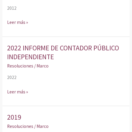
2012
Leer más »
2022 INFORME DE CONTADOR PÚBLICO
2022
INFORME
INDEPENDIENTE
DE
Resoluciones
/
Marco
CONTADOR
PÚBLICO
2022
INDEPENDIENTE
Leer más »
2019
2019
Resoluciones
/
Marco