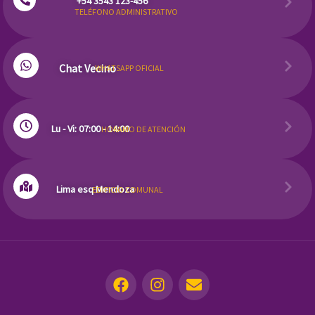
+54 3543 123-456
TELÉFONO ADMINISTRATIVO
Chat Vecino
WHATSAPP OFICIAL
Lu - Vi: 07:00 - 14:00
HORARIO DE ATENCIÓN
Lima esq Mendoza
EDIFICIO COMUNAL
F
I
E
a
n
n
c
s
v